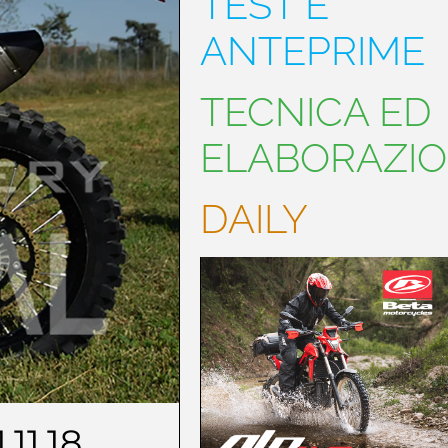
TEST E
ANTEPRIME
TECNICA ED
ELABORAZIO
DAILY
.11.18