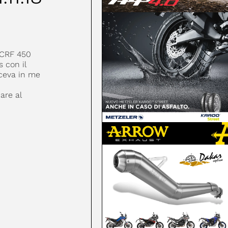
 CRF 450
 con il
sceva in me
are al