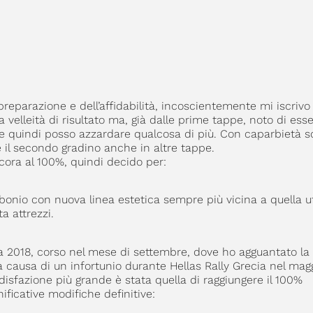
reparazione e dell’affidabilità, incoscientemente mi iscrivo a
velleità di risultato ma, già dalle prime tappe, noto di ess
a e quindi posso azzardare qualcosa di più. Con caparbietà 
e il secondo gradino anche in altre tappe.
ora al 100%, quindi decido per:
onio con nuova linea estetica sempre più vicina a quella uf
 attrezzi.
ica 2018, corso nel mese di settembre, dove ho agguantato la
a causa di un infortunio durante Hellas Rally Grecia nel mag
ddisfazione più grande è stata quella di raggiungere il 100%
ificative modifiche definitive: