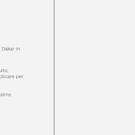
 Dakar in
ito,
plicare per
ssimo