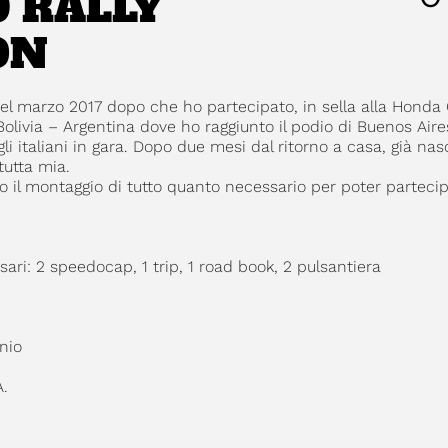
0 RALLY
ON
nel marzo 2017 dopo che ho partecipato, in sella alla Honda
Bolivia – Argentina dove ho raggiunto il podio di Buenos Aires
li italiani in gara. Dopo due mesi dal ritorno a casa, già na
tutta mia.
 il montaggio di tutto quanto necessario per poter partecip
: 2 speedocap, 1 trip, 1 road book, 2 pulsantiera
nio
.