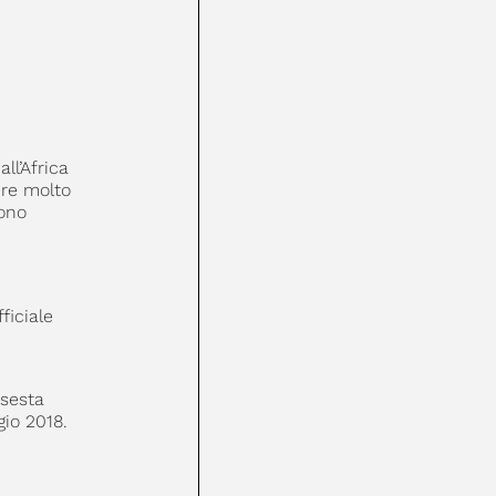
ll’Africa
ere molto
sono
ficiale
 sesta
gio 2018.