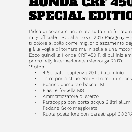
HONDA CRF 45
SPECIAL EDITI
L’idea di costruire una moto tutta mia è nata 
rally ufficiale HRC, alla Dakar 2017 Paraguay – 
tricolore al collo come miglior piazzamento deg
già la voglia di tornare ma in sella a una moto 
Ecco quindi la Honda CRF 450 R di cui iniziamo
primo rally internazionale (Merzouga 2017):
1° step
• 4 Serbatoi capienza 29 litri alluminio
• Torre porta strumenti + strumenti necessari
• Scarico completo basso LM
• Piastre forcella MST
• Ammortizzatore di sterzo
• Paracoppa con porta acqua 3 litri allumi
• Pedane Geko maggiorate
• Ruota posteriore con parastrappi COBRA