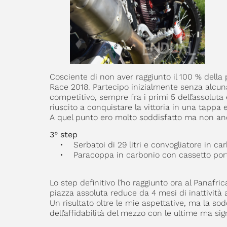
Cosciente di non aver raggiunto il 100 % della p
Race 2018. Partecipo inizialmente senza alcuna 
competitivo, sempre fra i primi 5 dell’assolut
riuscito a conquistare la vittoria in una tappa 
A quel punto ero molto soddisfatto ma non anc
3° step
• Serbatoi di 29 litri e convogliatore in carb
• Paracoppa in carbonio con cassetto porta
Lo step definitivo l’ho raggiunto ora al Panafr
piazza assoluta reduce da 4 mesi di inattività 
Un risultato oltre le mie aspettative, ma la so
dell’affidabilità del mezzo con le ultime ma sign