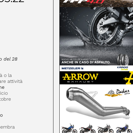
o del 28
à o la
re attività
ne
icio
ttobre
ro
 sembra