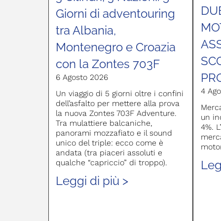
DU
Giorni di adventouring
MOT
tra Albania,
AS
Montenegro e Croazia
SC
con la Zontes 703F
PR
6 Agosto 2026
4 Ago
Un viaggio di 5 giorni oltre i confini
dell’asfalto per mettere alla prova
Merca
la nuova Zontes 703F Adventure.
un in
Tra mulattiere balcaniche,
4%. L
panorami mozzafiato e il sound
merca
unico del triple: ecco come è
moto
andata (tra piaceri assoluti e
Leg
qualche “capriccio” di troppo).
Leggi di più >