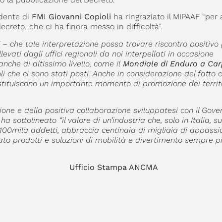
idente di
FMI Giovanni Copioli
ha ringraziato il MIPAAF “per 
ecreto, che ci ha finora messo in difficoltà”.
i
– che tale interpretazione possa trovare riscontro positivo 
levati dagli uffici regionali da noi interpellati in occasione
nche di altissimo livello, come il
Mondiale di Enduro a Car
i che ci sono stati posti. Anche in considerazione del fatto c
stituiscono un importante momento di promozione dei territo
zione e della positiva collaborazione sviluppatesi con il Gove
ha sottolineato “il valore di un’industria che, solo in Italia, s
di 100mila addetti, abbraccia centinaia di migliaia di appassi
to prodotti e soluzioni di mobilità e divertimento sempre p
fficio Stampa ANCMA