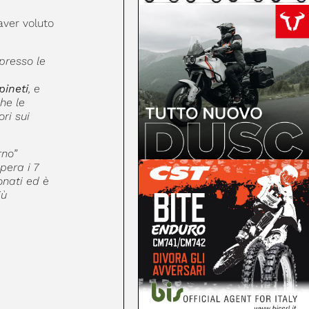
aver voluto
presso le
pineti
, e
he le
ri sui
rno”
upera i 7
onati ed è
iù