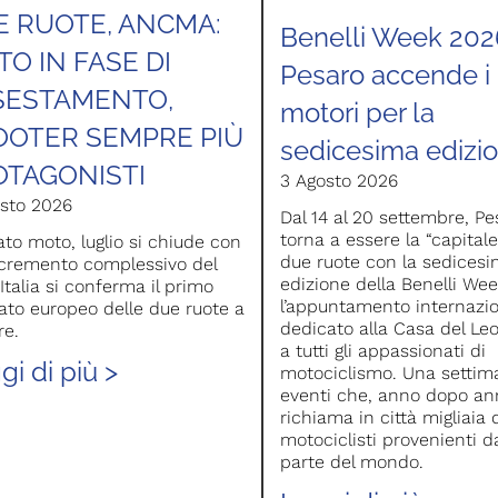
E RUOTE, ANCMA:
Benelli Week 202
O IN FASE DI
Pesaro accende i
SESTAMENTO,
motori per la
OOTER SEMPRE PIÙ
sedicesima edizi
OTAGONISTI
3 Agosto 2026
sto 2026
Dal 14 al 20 settembre, Pe
torna a essere la “capitale
to moto, luglio si chiude con
due ruote con la sedices
cremento complessivo del
edizione della Benelli Wee
’Italia si conferma il primo
l’appuntamento internazi
to europeo delle due ruote a
dedicato alla Casa del Le
re.
a tutti gli appassionati di
gi di più >
motociclismo. Una settim
eventi che, anno dopo an
richiama in città migliaia 
motociclisti provenienti d
parte del mondo.