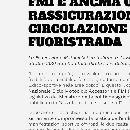
FMI E ANCMA
RASSICURAZIO
CIRCOLAZIONE
FUORISTRADA
La Federazione Motociclistica Italiana e l’ass
ottobre 2021 non ha effetti diretti su viabilit
“Il decreto non può (e non vuole) introdurre nor
fruibilità della viabilità forestale; né tantomeno
ludico-sportive nelle aree bosco”. È questo il
Nazionale Ciclo Motociclo Accessori) e FMI (
legislativo del
Ministero delle politiche agrico
pubblicato in Gazzetta ufficiale lo scorso 1° d
Dopo aver chiesto chiarimenti e preso posiz
seriamente compromesso la pratica dell’end
manifestazioni sportive off-road, le due realtà
mettere la parola fine alle polemiche nate do