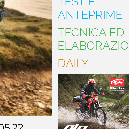
TEST E
ANTEPRIME
TECNICA ED
ELABORAZIO
DAILY
05.22