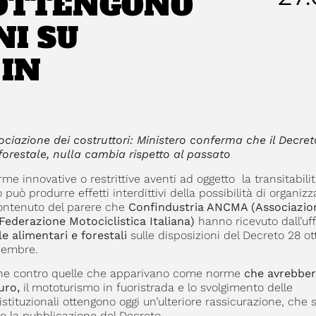
 OTTENGONO
NI SU
 IN
ociazione dei costruttori: Ministero conferma che il Decret
à forestale, nulla cambia rispetto al passato
me innovative o restrittive aventi ad oggetto la transitabilit
 può produrre effetti interdittivi della possibilità di organizza
 contenuto del parere che
Confindustria ANCMA (Associazio
Federazione Motociclistica Italiana)
hanno ricevuto dall’uff
le alimentari e forestali
sulle disposizioni del Decreto 28 o
icembre.
ione contro quelle che apparivano come norme
che avrebbe
uro,
il mototurismo in fuoristrada e lo svolgimento delle
 istituzionali ottengono oggi un’ulteriore rassicurazione, che
po la pubblicazione del Decreto.