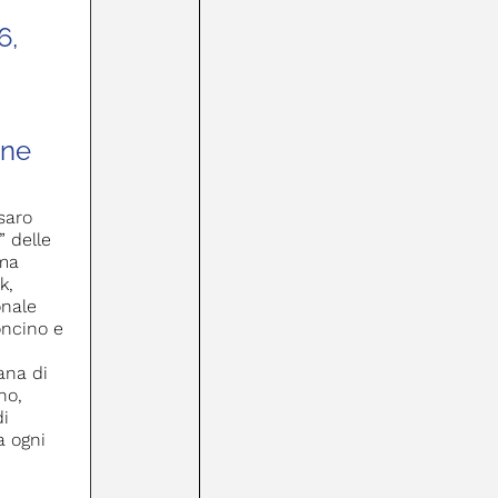
6,
one
saro
” delle
ima
k,
onale
oncino e
ana di
no,
di
a ogni