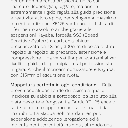
per un abbinamento pressoché unico sul
mercato. Tecnologico, leggero, ma anche
estremamente rigido regala alla guida precisione
e reattività al loro apice, per spingere al massimo
in ogni condizione. XE125 vanta una ciclistica di
riferimento assoluto anche grazie alle
sospensioni Kayaba, forcella SSS (Speed
Sensitive System) a cartuccia chiusa
pressurizzata da 48mm, 300mm di corsa e ultra-
regolabile regolabile: precarico, estensione e
compressione. Una versatilità per adattarsi ai vari
livelli di guida, dal principiante al professionista
in gara. Anche il monoammortizzatore è Kayaba,
con 315mm di escursione ruota.
Mappatura perfetta in ogni condizione
– Dalle
prove speciali con fondo durissimo a quelle
insidiose su sabbia e sottobosco, dall’asciutto alla
pista pesante e fangosa. La Fantic XE 125 esce di
serie con due mappe motore selezionabili da
manubrio. La Mappa Soft ritarda i tempi di
accensione addolcendo l’erogazione ed è
indicata per i terreni più insidiosi, offrendo una