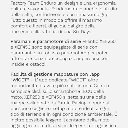
Factory Team Enduro un design e una ergonomia
pulita e sagomata. Fondamentale anche lo studio
della sella, confortevole e con il massimo grip.
Tutto questo in modo da offrire il massimo
comfort e libertà di guida, dal giro della
domenica alla vittoria di una Six Days.
Paramani e paramotore di serie
–Fantic XEF250
e XEF450 sono equipaggiate di serie con
paramani e un robusto paramotore per poter
affrontare senza preoccupazioni percorsi con
insidie e ostacoli.
Facilità di gestione mappature con l’app
“WiGET”
– L’ app dedicata “WiGET” offre
l’opportunità di avere più moto in una. Con un
semplice click sullo smartphone l’ECU della
moto, XEF250 e XEF450 si setta su una delle
mappe sviluppate da Fantic Racing, oppure si
possono scegliere i setup motore ideali a ogni
tipo di terreno e in ogni condizione ambientale. È
inoltre possibile leggere il contaore della moto,
aggiungere note di servizio, leggere la diagnostica