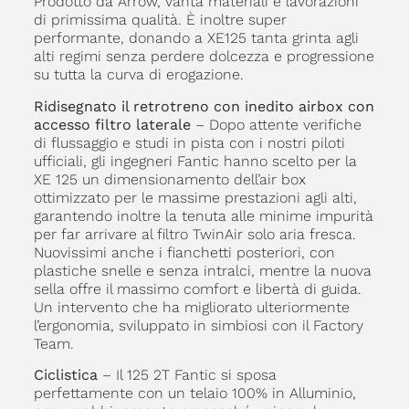
Prodotto da Arrow, vanta materiali e lavorazioni
di primissima qualità. È inoltre super
performante, donando a XE125 tanta grinta agli
alti regimi senza perdere dolcezza e progressione
su tutta la curva di erogazione.
Ridisegnato il retrotreno con inedito airbox con
accesso filtro laterale
– Dopo attente verifiche
di flussaggio e studi in pista con i nostri piloti
ufficiali, gli ingegneri Fantic hanno scelto per la
XE 125 un dimensionamento dell’air box
ottimizzato per le massime prestazioni agli alti,
garantendo inoltre la tenuta alle minime impurità
per far arrivare al filtro TwinAir solo aria fresca.
Nuovissimi anche i fianchetti posteriori, con
plastiche snelle e senza intralci, mentre la nuova
sella offre il massimo comfort e libertà di guida.
Un intervento che ha migliorato ulteriormente
l’ergonomia, sviluppato in simbiosi con il Factory
Team.
Ciclistica
– Il 125 2T Fantic si sposa
perfettamente con un telaio 100% in Alluminio,