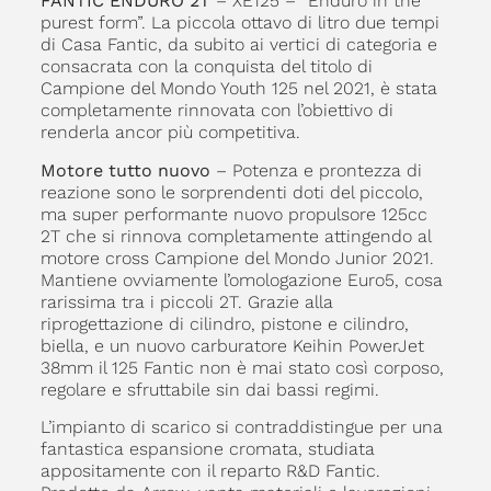
FANTIC ENDURO 2T
– XE125 – “Enduro in the
purest form”. La piccola ottavo di litro due tempi
di Casa Fantic, da subito ai vertici di categoria e
consacrata con la conquista del titolo di
Campione del Mondo Youth 125 nel 2021, è stata
completamente rinnovata con l’obiettivo di
renderla ancor più competitiva.
Motore tutto nuovo
– Potenza e prontezza di
reazione sono le sorprendenti doti del piccolo,
ma super performante nuovo propulsore 125cc
2T che si rinnova completamente attingendo al
motore cross Campione del Mondo Junior 2021.
Mantiene ovviamente l’omologazione Euro5, cosa
rarissima tra i piccoli 2T. Grazie alla
riprogettazione di cilindro, pistone e cilindro,
biella, e un nuovo carburatore Keihin PowerJet
38mm il 125 Fantic non è mai stato così corposo,
regolare e sfruttabile sin dai bassi regimi.
L’impianto di scarico si contraddistingue per una
fantastica espansione cromata, studiata
appositamente con il reparto R&D Fantic.