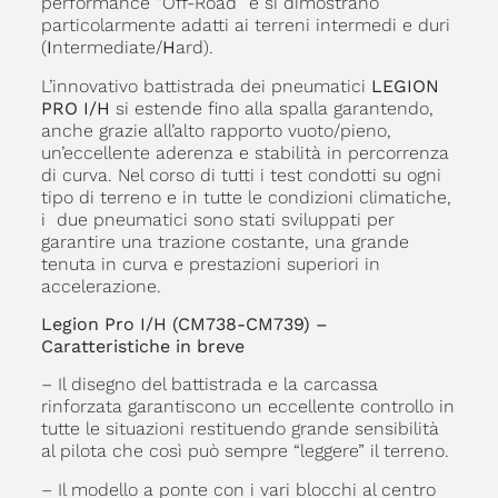
performance “Off-Road” e si dimostrano
particolarmente adatti ai terreni intermedi e duri
(
I
ntermediate/
H
ard).
L’innovativo battistrada dei pneumatici
LEGION
PRO I/H
si estende fino alla spalla garantendo,
anche grazie all’alto rapporto vuoto/pieno,
un’eccellente aderenza e stabilità in percorrenza
di curva. Nel corso di tutti i test condotti su ogni
tipo di terreno e in tutte le condizioni climatiche,
i due pneumatici sono stati sviluppati per
garantire una trazione costante, una grande
tenuta in curva e prestazioni superiori in
accelerazione.
Legion Pro I/H (CM738-CM739) –
Caratteristiche in breve
– Il disegno del battistrada e la carcassa
rinforzata garantiscono un eccellente controllo in
tutte le situazioni restituendo grande sensibilità
al pilota che così può sempre “leggere” il terreno.
– Il modello a ponte con i vari blocchi al centro