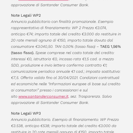
approvazione di Santander Consumer Bank.
Note Legali WP2
Annuncio pubblicitario con finalità promozionale. Esempio
rappresentativo di finanziamento: WP 2 Prezzo €3.074,
anticipo €74; importo totale del credito €3.000 da restituire in
20 rate mensili ognuna di €150, importo totale dovuto dal
consumatore €3.040,50. TAN 0,00% (tasso fisso) –
TAEG 1,56%
(tasso fisso).
Spese comprese nel costo totale del credito:
interessi €0, istruttoria €0, incasso rata €1,5 cad. a mezzo
SDD, produzione e invio lettera conferma contratto €1;
comunicazione periodica annuale €1 cad.; imposta sostitutiva:
€7,5. Offerta valida fino al 30/04/2021. Condizioni contrattuali
ed economiche nelle “Informazioni europee di base sul credito
ai consumatori” presso i concessionari e sul
sito
www.santanderconsumer.it,
sez. Trasparenza. Salvo
approvazione di Santander Consumer Bank.
Note Legali WP3
Annuncio pubblicitario. Esempio di finanziamento: WP Prezzo
€3.538, anticipo €538; importo totale del credito €3.000 da
restituire in 20 rate mensili ognuna di €150, importo totale