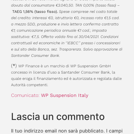
dovuto dal consumatore €3.040,50. TAN 0,00% (tasso fisso) –
TAEG 1,56% (tasso fisso).
Spese comprese nel costo totale
del credito: interessi €0, istruttoria €0, incasso rata €1,5 cad.
a mezzo SDD, produzione e invio lettera conferma contratto
€1; comunicazione periodica annuale €1 cad.; imposta
sostitutiva: €7,5. Offerta valida fino al 30/04/2021. Condizioni
contrattuali ed economiche in ‘’IEBCC’’ presso i concessionari
e sul sito della Banca, sez. Trasparenza. Salvo approvazione di
Santander Consumer Bank.
(
*
)
WP Finance è un marchio di WP Suspension GmbH
concesso in licenza d’uso a Santander Consumer Bank, la
quale eroga il finanziamento ed è autorizzata e regolata dalle
Autorità competenti.
Comunicato:
WP Suspension Italy
Lascia un commento
Il tuo indirizzo email non sarà pubblicato.
I campi