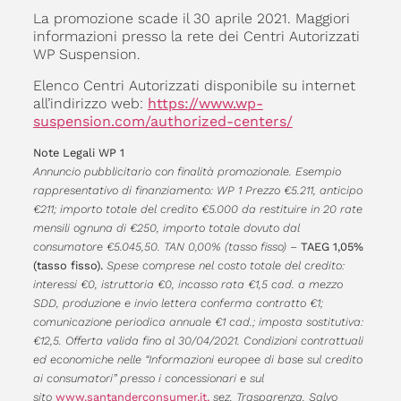
La promozione scade il 30 aprile 2021. Maggiori
informazioni presso la rete dei Centri Autorizzati
WP Suspension.
Elenco Centri Autorizzati disponibile su internet
all’indirizzo web:
https://www.wp-
suspension.com/authorized-centers/
Note Legali WP 1
Annuncio pubblicitario con finalità promozionale. Esempio
rappresentativo di finanziamento: WP 1 Prezzo €5.211, anticipo
€211; importo totale del credito €5.000 da restituire in 20 rate
mensili ognuna di €250, importo totale dovuto dal
consumatore €5.045,50. TAN 0,00% (tasso fisso) –
TAEG 1,05%
(tasso fisso).
Spese comprese nel costo totale del credito:
interessi €0, istruttoria €0, incasso rata €1,5 cad. a mezzo
SDD, produzione e invio lettera conferma contratto €1;
comunicazione periodica annuale €1 cad.; imposta sostitutiva:
€12,5. Offerta valida fino al 30/04/2021. Condizioni contrattuali
ed economiche nelle “Informazioni europee di base sul credito
ai consumatori” presso i concessionari e sul
sito
www.santanderconsumer.it,
sez. Trasparenza. Salvo