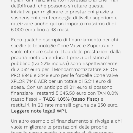
dell’offroad, che possono sfruttare questa
iniziativa per migliorare le prestazioni grazie a
sospensioni con tecnologia di livello superiore e
rateizzare anche qui un importo massimo di di
6.000 euro fino a 48 mesi.
Ecco qualche esempio di finanziamento per chi
sceglie le tecnologie Cone Valve e Supertrax e
vuole ottenere subito il top delle prestazioni dalla
propria moto da enduro. I prezzi di listino al
pubblico (Iva 22% inclusa) sono rispettivamente
di 2.062 euro per il Monoammortizzatore XPLOR
PRO 8946 e 3.149 euro per le forcelle Cone Valve
XPLOR 7448 AER per un totale di 5.211 euro di
spesa. Con un anticipo di 211 euro si possono
finanziare i restanti 5.045,50 euro con TAN 0,0%
(tasso fisso) –
TAEG 1,05% (tasso fisso)
e
restituirli in 20 rate mensili ognuna da 250 euro.
Leggere note legali WP1.
Un altro esempio di finanziamento si rivolge a chi
vuole migliorare le prestazioni delle proprie
forcelle senza sostituirle grazie al kit cartucce