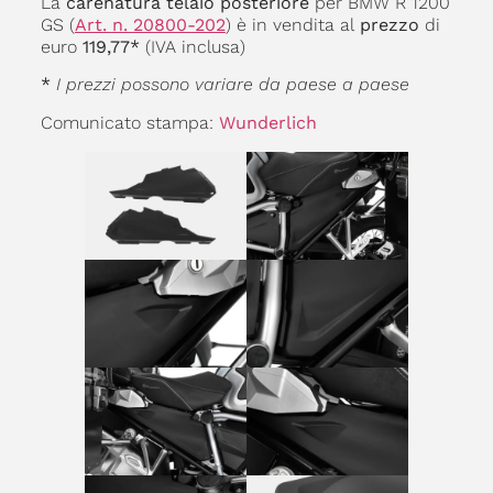
La
carenatura telaio posteriore
per BMW R 1200
GS (
Art. n. 20800-202
) è in vendita al
prezzo
di
euro
119,77*
(IVA inclusa)
*
I prezzi possono variare da paese a paese
Comunicato stampa:
Wunderlich