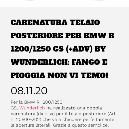
CARENATURA TELAIO
POSTERIORE PER BMW R
1200/1250 GS (+ADV) BY
WUNDERLICH: FANGO E
PIOGGIA NON VI TEMO!
08.11.20
Per la BMW R 1200/1250
GS,
Wunderlich
ha
realizzato
una
doppia
carenatura
(dx e sx)
per il telaio posteriore
(Art.
n. 20800-202) che va a chiudere perfettamente
le aperture laterali. Grazie a questo semplice,