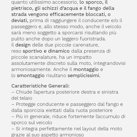
quanto utilissimo accessorio,
lo sporco, il
pietrisco, gli schizzi d’acqua e il fango della
strada vengono efficacemente bloccati, o
deviati,
prima di raggiungere il conducente e/o il
passeggero e, allo stesso modo, anche il veicolo
sarà meno soggetto a sporcarsi risultando più
pulito anche dopo un leggero fuoristrada.
Il
design
delle due piccole carenature,
reso
sportivo e dinamico
dalla presenza di
piccole scanalature, ha un impatto
assolutamente discreto sulla moto, integrandovisi
armoniosamente. Anche il
montaggio
e
lo
smontaggio
risultano
semplicissimi.
Caratteristiche Generali:
– Chiude l’apertura posteriore destra e sinistra
del telaio
– Protegge conducente e passeggero dal fango e
dalla sporcizia eiettati dalla ruota posteriore
– Più in generale, riduce fortemente l’accumulo di
sporco sul veicolo
– Si integra perfettamente nel layout della moto
grazie al suo aspetto armonioso