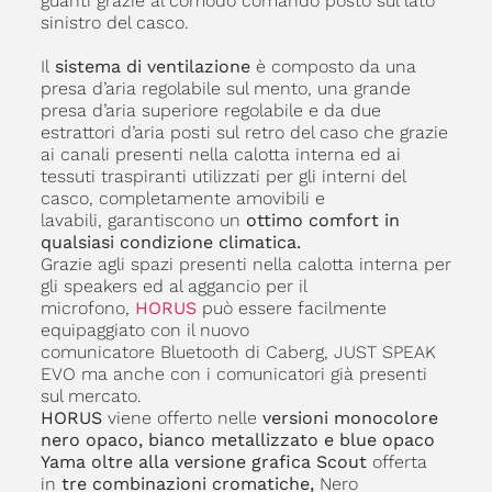
guanti grazie al comodo comando posto sul lato
sinistro del casco.
Il
sistema di ventilazione
è composto da una
presa d’aria regolabile sul mento, una grande
presa d’aria superiore regolabile e da due
estrattori d’aria posti sul retro del caso che grazie
ai canali presenti nella calotta interna ed ai
tessuti traspiranti utilizzati per gli interni del
casco, completamente amovibili e
lavabili, garantiscono un
ottimo comfort in
qualsiasi condizione climatica.
Grazie agli spazi presenti nella calotta interna per
gli speakers ed al aggancio per il
microfono,
HORUS
può essere facilmente
equipaggiato con il nuovo
comunicatore Bluetooth di Caberg, JUST SPEAK
EVO ma anche con i comunicatori già presenti
sul mercato.
HORUS
viene offerto nelle
versioni monocolore
nero opaco, bianco metallizzato e blue opaco
Yama oltre alla versione grafica Scout
offerta
in
tre combinazioni cromatiche,
Nero