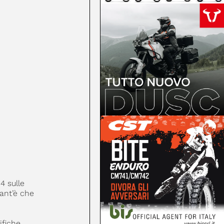
4 sulle
tant’è che
ifiche