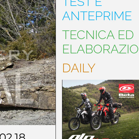
TEST E
ANTEPRIME
TECNICA ED
ELABORAZIO
DAILY
02.18