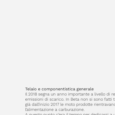
Telaio e componentistica generale
Il 2018 segna un anno importante a livello di r
emissioni di scarico. In Beta non si sono fatti
già dall’inizio 2017 le moto prodotte rientrav
l’alimentazione a carburazione.
A questo punto c’era il tempo per dedicarsi a 