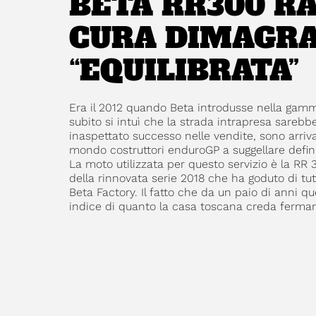
BETA RR300 R
CURA DIMAGR
“EQUILIBRATA”
Era il 2012 quando Beta introdusse nella gamm
subito si intuì che la strada intrapresa sarebbe
inaspettato successo nelle vendite, sono arri
mondo costruttori enduroGP a suggellare defini
La moto utilizzata per questo servizio è la RR 
della rinnovata serie 2018 che ha goduto di tutt
Beta Factory. Il fatto che da un paio di anni qu
indice di quanto la casa toscana creda ferma