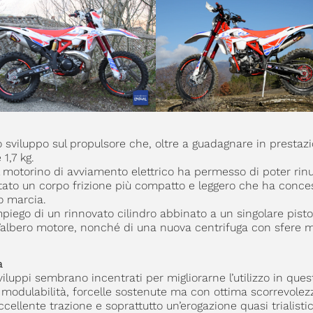
o sviluppo sul propulsore che, oltre a guadagnare in prestazi
1,7 kg.
el motorino di avviamento elettrico ha permesso di poter rinu
ttato un corpo frizione più compatto e leggero che ha conce
to marcia.
mpiego di un rinnovato cilindro abbinato a un singolare pisto
ll’albero motore, nonché di una nuova centrifuga con sfere m
a
viluppi sembrano incentrati per migliorarne l’utilizzo in ques
in modulabilità, forcelle sostenute ma con ottima scorrevole
llente trazione e soprattutto un’erogazione quasi trialistic