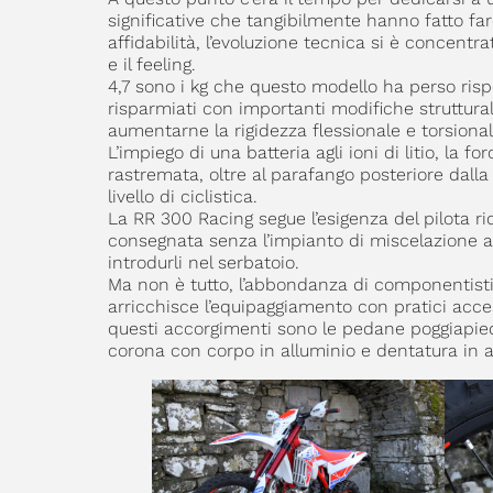
significative che tangibilmente hanno fatto fa
affidabilità, l’evoluzione tecnica si è concentr
e il feeling.
4,7 sono i kg che questo modello ha perso rispe
risparmiati con importanti modifiche struttural
aumentarne la rigidezza flessionale e torsional
L’impiego di una batteria agli ioni di litio, la f
rastremata, oltre al parafango posteriore dall
livello di ciclistica.
La RR 300 Racing segue l’esigenza del pilota r
consegnata senza l’impianto di miscelazione au
introdurli nel serbatoio.
Ma non è tutto, l’abbondanza di componentistic
arricchisce l’equipaggiamento con pratici acce
questi accorgimenti sono le pedane poggiapiedi
corona con corpo in alluminio e dentatura in ac