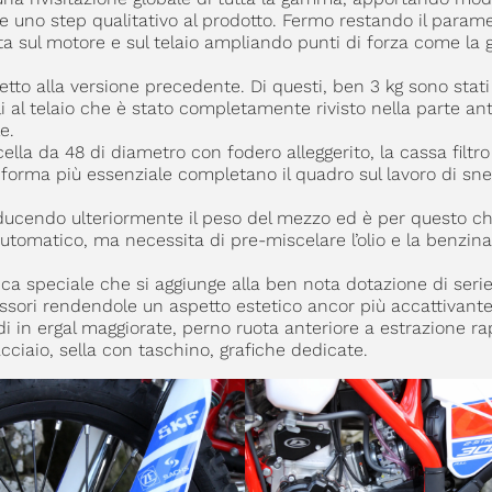
re uno step qualitativo al prodotto. Fermo restando il param
ata sul motore e sul telaio ampliando punti di forza come la g
tto alla versione precedente. Di questi, ben 3 kg sono stati
i al telaio che è stato completamente rivisto nella parte ant
e.
orcella da 48 di diametro con fodero alleggerito, la cassa filtro
a forma più essenziale completano il quadro sul lavoro di sne
iducendo ulteriormente il peso del mezzo ed è per questo c
tomatico, ma necessita di pre-miscelare l’olio e la benzina
a speciale che si aggiunge alla ben nota dotazione di serie
ssori rendendole un aspetto estetico ancor più accattivante.
 in ergal maggiorate, perno ruota anteriore a estrazione rap
ciaio, sella con taschino, grafiche dedicate.