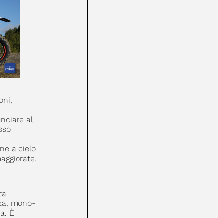
oni,
nciare al
sso
ne a cielo
aggiorate.
ta
zza, mono-
a. È