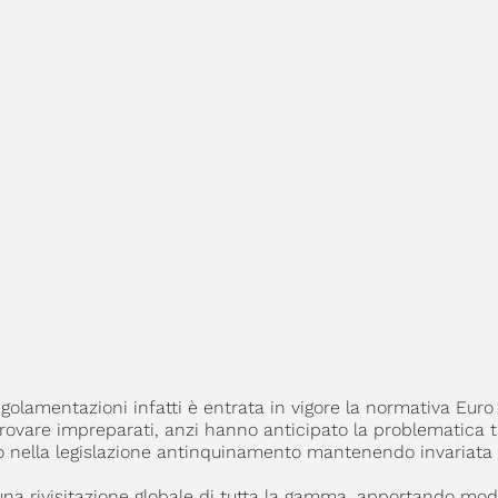
egolamentazioni infatti è entrata in vigore la normativa Euro 
 trovare impreparati, anzi hanno anticipato la problematica 
ano nella legislazione antinquinamento mantenendo invariata
una rivisitazione globale di tutta la gamma, apportando mod