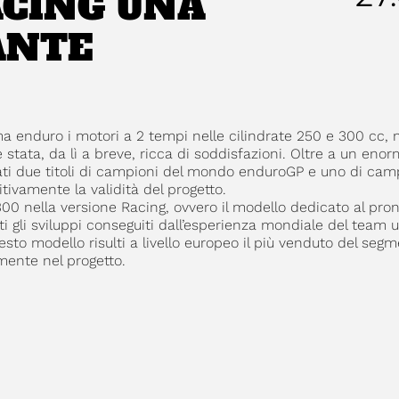
ACING UNA
ANTE
a enduro i motori a 2 tempi nelle cilindrate 250 e 300 cc, 
 stata, da lì a breve, ricca di soddisfazioni. Oltre a un eno
vati due titoli di campioni del mondo enduroGP e uno di cam
tivamente la validità del progetto.
300 nella versione Racing, ovvero il modello dedicato al pro
i gli sviluppi conseguiti dall’esperienza mondiale del team uf
esto modello risulti a livello europeo il più venduto del seg
mente nel progetto.