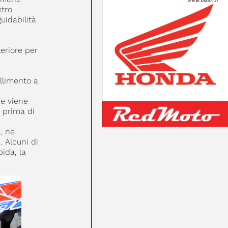
etro
uidabilità
eriore per
llimento a
he viene
 prima di
, ne
 Alcuni di
ida, la