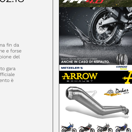
ma fin da
rme e forse
pione del
nto gara
ficiale
mento è