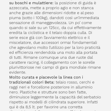
su boschi e mulattiere:
la posizione di guida è
azzeccata, mette a proprio agio e non stanca
anche grazie alle dimensioni ridotte e al peso
piuma (sotto i 100kg), dandoti così un’immediata
sensazione di maneggevolezza. Un po’ come
quando si sale su un 125cc, da cui effettivamente
eredita la ciclistica e il telaio doppia culla. Di
serie esce già con l’avviamento elettrico e il
miscelatore, due accessori ormai fondamentali
che agevolano molto l’utilizzo per la loro praticità
ed efficienza rendendola una moto alla portata
di tutti. Rimane comunque una due ruote dal
carattere racing, il collegamento con le sorelle
plurivittoriose nei campi di gara mondiale rimane
evidente.
Molto curata e piacevole la linea con i
tradizionali colori Beta:
telaio rosso, cerchi e
raggi neri e forcellone posteriore in alluminio
nero. Plastiche e strutture sono ben fatte,
diminuisce leggermente la capacità del serbatoio
rispetto ai modelli di cilindrata superiore. Infatti
qui è da 8,5 lt. per favorire una corretta