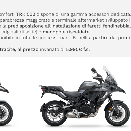
comfort,
TRK 502
dispone di una gamma accessori dedicata, 
e, parabrezza maggiorato e terminale aftermarket sviluppato 
e la
predisposizione
all’installazione di faretti fendinebbia,
originali di serie) e
manopole riscaldate.
onibile
in tutte le concessionarie Benelli
a partire dai primi
racite,
al
prezzo
invariato di
5.990€ f.c.