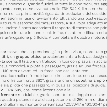
ri, sinonimo di grande fluidità in tutte le condizioni, ora ag
questo caso, come avvenuto nella TRK 502 X, il motore ha s
onforme. La prima novità riguarda l’introduzione del cosidde
le emissioni in fase di avviamento, attivando una post-reazi
atura di esercizio del catalizzatore, a sua volta adeguato 
e. Inoltre è stato accorciato il rapporto di trasmissione prim
lsore in tutte le condizioni. Infine, è stata modificata ed o
re un’erogazione più fluida. A completare il quadro motore, 
espressive,
che sorprendono già a prima vista, soprattutto g
litri,
un
gruppo ottico
prevalentemente
a led,
dal design 
 scena. Il telaio è un traliccio in tubi con piastra in acciai
della comodità a pilota e passeggero, grazie ad una forcella
i 140 mm davanti ed un forcellone oscillante con
ecarico molla e freno idraulico in estensione, con una escu
ino offre comfort a 360°, grazie anche un
cupolino ampio 
e sia pilota che passeggero, in qualsiasi posizione di guida.
 di TRK 502,
così come l’attenzione alla
o frenante
modulabile, grazie soprattutto al doppio disco ant
 quattro pistoncini e al disco posteriore di 260 mm di diam
lega di alluminio montano pneumatici 120/70-17 e 160/60-17 pe