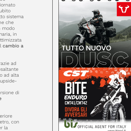
giornato
ubìto
tto sistema
one che
in modo
aria, in
ttimizzata
il
cambio a
razie ad
esaltante
o ad alta
 upside-
rsione di
e
eriore
etro, con
r la