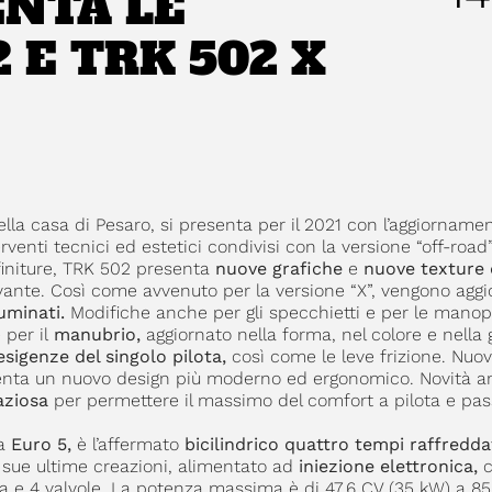
ENTA LE
 E TRK 502 X
lla casa di Pesaro, si presenta per il 2021 con l’aggiornamen
rventi tecnici ed estetici condivisi con la versione “off-road”
e finiture, TRK 502 presenta
nuove grafiche
e
nuove texture 
ante. Così come avvenuto per la versione “X”, vengono aggi
uminati.
Modifiche anche per gli specchietti e per le manop
 per il
manubrio,
aggiornato nella forma, nel colore e nella g
esigenze del singolo pilota,
così come le leve frizione. Nuov
esenta un nuovo design più moderno ed ergonomico. Novità a
aziosa
per permettere il massimo del comfort a pilota e pas
va
Euro 5,
è l’affermato
bicilindrico quattro tempi raffredda
 sue ultime creazioni, alimentato ad
iniezione elettronica,
c
a e 4 valvole. La potenza massima è di 47,6 CV (35 kW) a 8