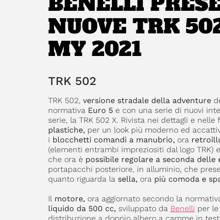
BENELLI PRES
NUOVE TRK 502
MY 2021
TRK 502
TRK 502,
versione stradale della adventure
de
normativa
Euro 5
e con una serie di nuovi inte
serie, la TRK 502 X. Rivista nei dettagli e nell
plastiche,
per un look più moderno ed accattiv
i
blocchetti comandi a manubrio,
ora
retroill
(elementi entrambi impreziositi dal logo TRK) e
che ora è
possibile regolare a seconda delle 
portapacchi posteriore, in alluminio, che pr
quanto riguarda la
sella,
ora
più comoda e sp
Il
motore,
ora aggiornato secondo la normati
liquido da 500 cc,
sviluppato da
Benelli
per le
distribuzione a doppio albero a camme in test