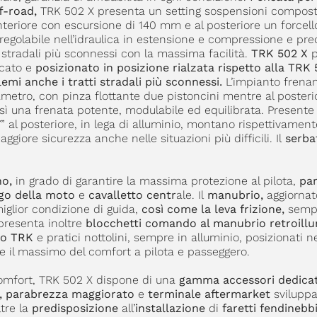
ff-road,
TRK 502 X presenta un setting sospensioni compos
teriore con escursione di 140 mm e al posteriore un forcel
egolabile nell’idraulica in estensione e compressione e pre
 stradali più sconnessi con la massima facilità.
TRK 502 X
p
rcato e
posizionato in posizione rialzata rispetto alla TRK
emi anche i tratti stradali più sconnessi.
L’impianto frena
metro, con pinza flottante due pistoncini mentre al posteri
 una frenata potente, modulabile ed equilibrata. Presente 
 17” al posteriore, in lega di alluminio, montano rispettivament
iore sicurezza anche nelle situazioni più difficili. Il
serba
no,
in grado di garantire la massima protezione al pilota,
pa
ogo della moto
e
cavalletto centr
ale. Il
manubrio,
aggiornat
iglior condizione di guida,
così come la leva frizione,
semp
 presenta inoltre
blocchetti comando al manubrio retroillu
go TRK
e pratici nottolini, sempre in alluminio, posizionati n
 il massimo del comfort a pilota e passeggero.
 comfort, TRK 502 X dispone di una
gamma accessori dedicat
se, parabrezza maggiorato
e
terminale aftermarket
sviluppa
ltre la
predisposizione
all’
installazione
di
faretti fendinebbi