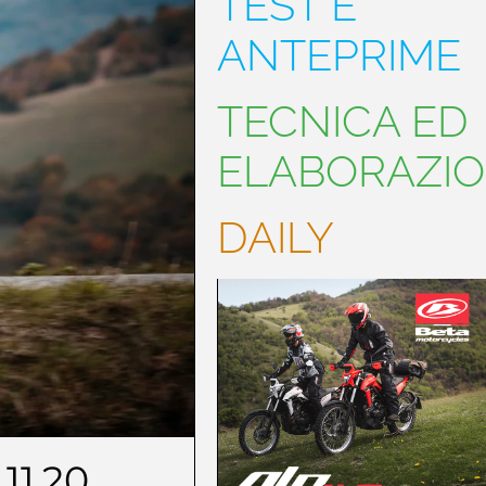
TEST E
ANTEPRIME
TECNICA ED
ELABORAZIO
DAILY
.11.20