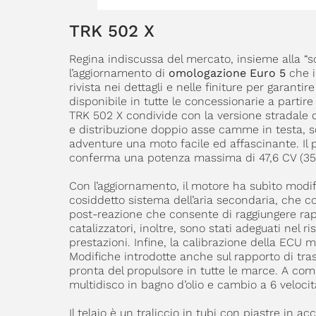
TRK 502 X
Regina indiscussa del mercato, insieme alla “so
l’aggiornamento di
omologazione Euro 5
che 
rivista nei dettagli e nelle finiture per garant
disponibile in tutte le concessionarie a partire
TRK 502 X condivide con la versione stradale 
e distribuzione doppio asse camme in testa, so
adventure una moto facile ed affascinante. Il
conferma una potenza massima di 47,6 CV (35 k
Con l’aggiornamento, il motore ha subìto modific
cosiddetto sistema dell’aria secondaria, che c
post-reazione che consente di raggiungere rapi
catalizzatori, inoltre, sono stati adeguati nel 
prestazioni. Infine, la calibrazione della ECU 
Modifiche introdotte anche sul rapporto di tra
pronta del propulsore in tutte le marce. A comp
multidisco in bagno d’olio e cambio a 6 veloci
Il telaio è un traliccio in tubi con piastre in ac