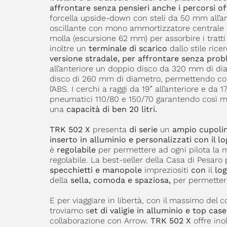
affrontare senza pensieri anche i percorsi o
forcella upside-down con steli da 50 mm all’an
oscillante con mono ammortizzatore centrale r
molla (escursione 62 mm) per assorbire i tratti
inoltre un
terminale di scarico
dallo stile rice
versione stradale, per affrontare senza probl
all’anteriore un doppio disco da 320 mm di dia
disco di 260 mm di diametro, permettendo così
l’ABS. I cerchi a raggi da 19” all’anteriore e da
pneumatici 110/80 e 150/70 garantendo così magg
una
capacità di ben 20 litri.
TRK 502 X
presenta
di serie
un
ampio cupoli
inserto in alluminio e personalizzati con il l
è
regolabile
per permettere ad ogni pilota la m
regolabile. La best-seller della Casa di Pesaro
specchietti e manopole
impreziositi
con
il
lo
della
sella, comoda e spaziosa,
per permettere
E per viaggiare in libertà, con il massimo del
troviamo s
et di valigie in alluminio e top ca
collaborazione con Arrow.
TRK 502 X
offre ino