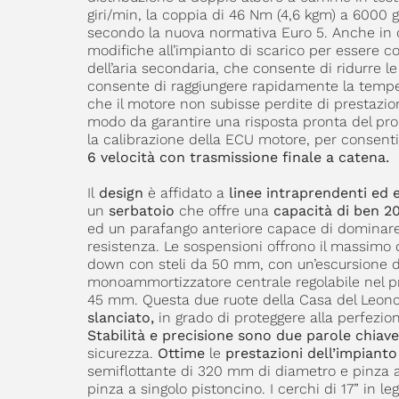
giri/min, la coppia di 46 Nm (4,6 kgm) a 6000 gi
secondo la nuova normativa Euro 5. Anche in 
modifiche all’impianto di scarico per essere c
dell’aria secondaria, che consente di ridurre 
consente di raggiungere rapidamente la temper
che il motore non subisse perdite di prestazion
modo da garantire una risposta pronta del propu
la calibrazione della ECU motore, per consenti
6 velocità con trasmissione finale a catena.
Il
design
è affidato a
linee intraprendenti ed 
un
serbatoio
che offre una
capacità di ben 20 
ed un parafango anteriore capace di dominare la
resistenza. Le sospensioni offrono il massimo 
down con steli da 50 mm, con un’escursione d
monoammortizzatore centrale regolabile nel pr
45 mm. Questa due ruote della Casa del Leonc
slanciato,
in grado di proteggere alla perfezion
Stabilità e precisione sono due parole chiave
sicurezza.
Ottime
le
prestazioni dell’impiant
semiflottante di 320 mm di diametro e pinza a
pinza a singolo pistoncino. I cerchi di 17” in 