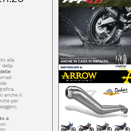
to alla
 della
delle
ornati
ole
rafica,
o anche il
nche per
seggero.
to a
on
500