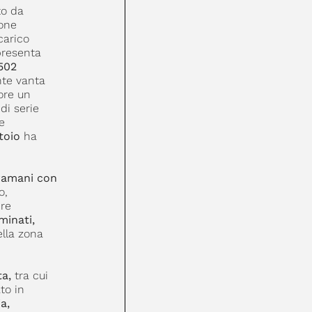
to da
lone
carico
resenta
 502
nte vanta
ore un
di serie
e
toio
ha
ramani con
o,
re
minati,
ella zona
a,
tra cui
to in
a,