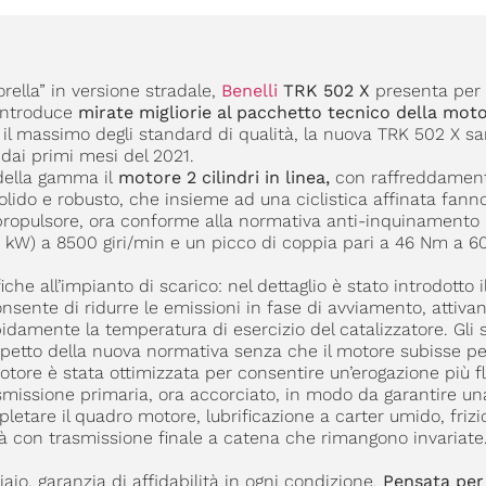
rella” in versione stradale,
Benelli
TRK 502 X
presenta per
introduce
mirate migliorie al pacchetto tecnico della moto
ire il massimo degli standard di qualità, la nuova TRK 502 X sa
 dai primi mesi del 2021.
della gamma il
motore 2 cilindri in linea,
con raffreddament
lido e robusto, che insieme ad una ciclistica affinata fann
 propulsore, ora conforme alla normativa anti-inquinamento 
W) a 8500 giri/min e un picco di coppia pari a 46 Nm a 600
he all’impianto di scarico: nel dettaglio è stato introdotto i
onsente di ridurre le emissioni in fase di avviamento, attiv
damente la temperatura di esercizio del catalizzatore. Gli s
rispetto della nuova normativa senza che il motore subisse pe
motore è stata ottimizzata per consentire un’erogazione più fl
smissione primaria, ora accorciato, in modo da garantire un
letare il quadro motore, lubrificazione a carter umido, friz
tà con trasmissione finale a catena che rimangono invariate
ciaio, garanzia di affidabilità in ogni condizione.
Pensata per