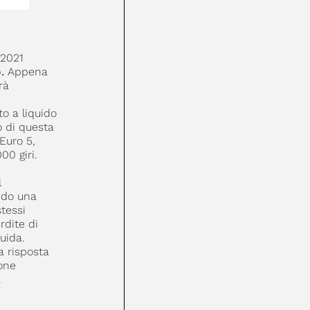
 2021
.
Appena
rà
o a liquido
o di questa
Euro 5,
0 giri.
l
ando una
tessi
rdite di
uida.
a risposta
ione
.