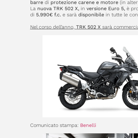
barre
di
protezione carene e motore
(in alter
La
nuova TRK 502 X,
in
versione Euro 5,
è pro
di
5.990€ f.c.
e sarà
disponibile
in tutte le co
Nel corso dell’anno,
TRK 502 X
sarà commercia
Comunicato stampa:
Benelli