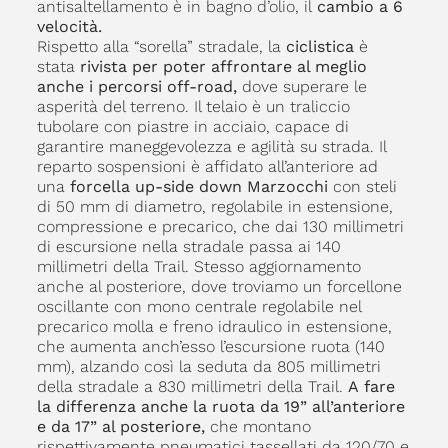
antisaltellamento è in bagno d’olio, il
cambio a 6
velocità.
Rispetto alla “sorella” stradale, la
ciclistica
è
stata
rivista per poter affrontare al meglio
anche i percorsi off-road,
dove superare le
asperità del terreno. Il telaio è un traliccio
tubolare con piastre in acciaio, capace di
garantire maneggevolezza e agilità su strada. Il
reparto sospensioni è affidato all’anteriore ad
una
forcella up-side down Marzocchi
con steli
di 50 mm di diametro, regolabile in estensione,
compressione e precarico, che dai 130 millimetri
di escursione nella stradale passa ai 140
millimetri della Trail. Stesso aggiornamento
anche al posteriore, dove troviamo un forcellone
oscillante con mono centrale regolabile nel
precarico molla e freno idraulico in estensione,
che aumenta anch’esso l’escursione ruota (140
mm), alzando così la seduta da 805 millimetri
della stradale a 830 millimetri della Trail.
A fare
la differenza anche la ruota da 19” all’anteriore
e da 17” al posteriore,
che montano
rispettivamente pneumatici tassellati da 120/70 e