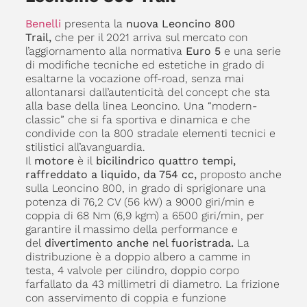
Benelli
presenta la
nuova Leoncino 800
Trail,
che per il 2021 arriva sul mercato con
l’aggiornamento alla normativa
Euro 5
e una serie
di modifiche tecniche ed estetiche in grado di
esaltarne la vocazione off-road, senza mai
allontanarsi dall’autenticità del concept che sta
alla base della linea Leoncino. Una “modern-
classic” che si fa sportiva e dinamica e che
condivide con la 800 stradale elementi tecnici e
stilistici all’avanguardia.
Il
motore
è il
bicilindrico quattro tempi,
raffreddato a liquido, da 754 cc,
proposto anche
sulla Leoncino 800, in grado di sprigionare una
potenza di 76,2 CV (56 kW) a 9000 giri/min e
coppia di 68 Nm (6,9 kgm) a 6500 giri/min, per
garantire il massimo della performance e
del
divertimento anche nel fuoristrada.
La
distribuzione è a doppio albero a camme in
testa, 4 valvole per cilindro, doppio corpo
farfallato da 43 millimetri di diametro. La frizione
con asservimento di coppia e funzione