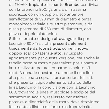
da 170/60.
Impianto frenante Brembo
condiviso
con la Leoncino 800, garanzia di massima
sicurezza, con un doppio disco anteriore
semiflottante di 320 mm di diametro e pinza
monoblocco radiale a quattro pistoncini, e dal
disco posteriore di 260 mm di diametro, con
pinza a doppio pistoncino.
Stile ricercato e design all’avanguardia
per
Leoncino 800 Trail, che
presenta elementi
tipicamente da fuoristrada,
come il
nuovo
doppio scarico laterale alto,
sviluppato
appositamente per questa versione, ma anche la
tabella porta numero e paracalore posizionata a
lato, realizzata per accentuarne lo spirito off-
road. A donarle quest’anima anche il cupolino
alto posizionato sopra il faro anteriore full led,
che presenta il tipico elemento ad arco della
linea Leoncino. In condivisione con la Leoncino
800, troviamo le linee muscolose e scolpite del
serbatoio in acciaio, realizzato per esaltare
potenza e dinamicità della moto, dove ritroviamo
l’elemento stilistico dell’arco, ma impreziosito