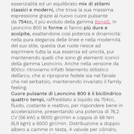
essenzialità ed un equilibrato
mix di stilemi
classici e moderni,
che trova la sua massima
espressione grazie al nuovo cuore pulsante
da
754cc,
il più evoluto della gamma
Benelli.
In
Leoncino 800 le
forme
si fanno
più dure e
scolpite,
esaltandone così potenza e dinamicità:
nella pura eleganza delle linee e nella modernità
del suo stile, questa due ruote riesce ad
esprimere tutta la sua essenza ed unicità, pur
mantenendo quelli che sono gli elementi iconici
della gamma Leoncino. Anche nella versione da
800cc ritroviamo infatti l’elemento stilistico
dell’arco, che si ripropone fedele sia nel fanale
che nel serbatoio, mantenendo invariato il family
feeling.
Cuore pulsante di Leoncino 800 è il bicilindrico
quattro tempi,
raffreddato a liquido da 754cc,
fluido, costante e reattivo, per rispondere bene in
accelerazione, presentando una potenza di 76,2
CV (56 kW) a 9000 giri/min e coppia di 68 Nm
(6,9 kgm) a 6500 giri/min. Distribuzione a doppio
albero a camme in testa, 4 valvole per cilindro,