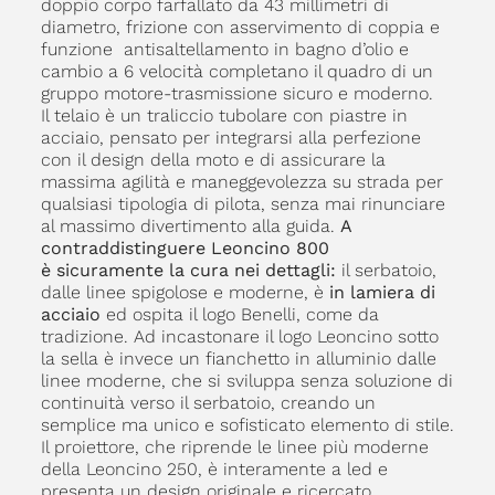
doppio corpo farfallato da 43 millimetri di
diametro, frizione con asservimento di coppia e
funzione antisaltellamento in bagno d’olio e
cambio a 6 velocità completano il quadro di un
gruppo motore-trasmissione sicuro e moderno.
Il telaio è un traliccio tubolare con piastre in
acciaio, pensato per integrarsi alla perfezione
con il design della moto e di assicurare la
massima agilità e maneggevolezza su strada per
qualsiasi tipologia di pilota, senza mai rinunciare
al massimo divertimento alla guida.
A
contraddistinguere Leoncino 800
è sicuramente la cura nei dettagli:
il serbatoio,
dalle linee spigolose e moderne, è
in lamiera di
acciaio
ed ospita il logo Benelli, come da
tradizione. Ad incastonare il logo Leoncino sotto
la sella è invece un fianchetto in alluminio dalle
linee moderne, che si sviluppa senza soluzione di
continuità verso il serbatoio, creando un
semplice ma unico e sofisticato elemento di stile.
Il proiettore, che riprende le linee più moderne
della Leoncino 250, è interamente a led e
presenta un design originale e ricercato,