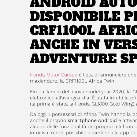
ANDROID AUT
DISPONIBILE 
CRF1100L AFRI
ANCHE IN VER
ADVENTURE S
Honda Motor Europe
è lieta di annunciare ch
maxienduro, la CRF1100L Africa Twin.
Fin dal lancio del nuovo model year 2020, la C
elettronico all’avanguardia. È stata infatti la
(la prima è stata la Honda GL1800 Gold Wing) a
Da oggi, i possessori di Africa Twin hanno la po
anche il proprio
smartphone Android
e attiva
alcune delle funzionalità del proprio telefono 
intuitiva, rende possibile accedere alle app di 