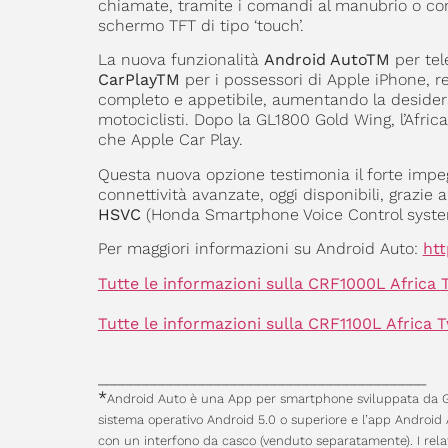
chiamate, tramite i comandi al manubrio o co
schermo TFT di tipo ‘touch’.
La nuova funzionalità
Android AutoTM
per tel
CarPlayTM
per i possessori di Apple iPhone, r
completo e appetibile, aumentando la desiderabi
motociclisti. Dopo la GL1800 Gold Wing, l’Afri
che Apple Car Play.
Questa nuova opzione testimonia il forte impeg
connettività avanzate, oggi disponibili, grazie al
HSVC
(Honda Smartphone Voice Control syste
Per maggiori informazioni su Android Auto:
ht
Tutte le informazioni sulla CRF1000L Africa
Tutte le informazioni sulla CRF1100L Africa
_________________________________________
*
Android Auto è una App per smartphone sviluppata da G
sistema operativo Android 5.0 o superiore e l’app Android 
con un interfono da casco (venduto separatamente). I relati