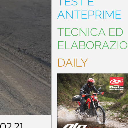
TEST E
ANTEPRIME
TECNICA ED
ELABORAZIO
DAILY
.02.21