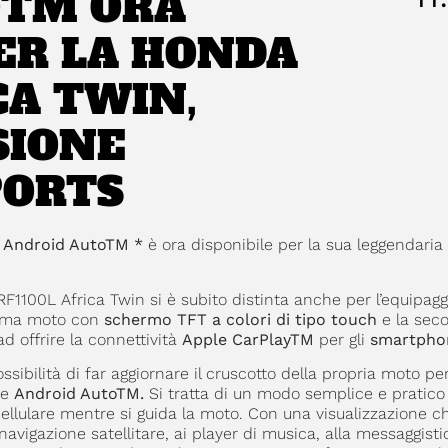
OTM ORA
PER LA HONDA
CA TWIN,
SIONE
PORTS
e
Android AutoTM
*
è ora disponibile per la sua leggendaria
RF1100L Africa Twin si è subito distinta anche per l’equipa
 prima moto con
schermo TFT a colori di tipo
touch
e la sec
d offrire la connettività
Apple CarPlayTM
per gli
smartpho
ssibilità di far aggiornare il cruscotto della propria moto pe
re
Android AutoTM.
Si tratta di un modo semplice e pratico
cellulare mentre si guida la moto. Con una visualizzazione c
navigazione satellitare, ai player di musica, alla messaggisti