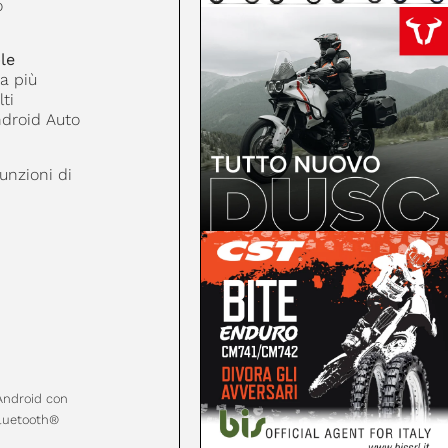
o
le
a più
ti
ndroid Auto
unzioni di
Android con
Bluetooth®