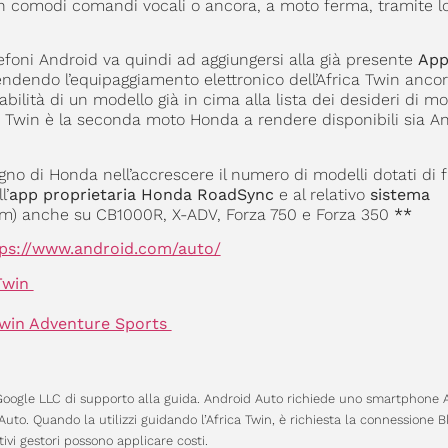
n comodi comandi vocali o ancora, a moto ferma, tramite l
efoni Android va quindi ad aggiungersi alla già presente
App
endendo l’equipaggiamento elettronico dell’Africa Twin ancor
lità di un modello già in cima alla lista dei desideri di mol
ca Twin è la seconda moto Honda a rendere disponibili sia A
no di Honda nell’accrescere il numero di modelli dotati di f
l’
app proprietaria Honda RoadSync
e al relativo
sistema
m) anche su CB1000R, X-ADV, Forza 750 e Forza 350
**
tps://www.android.com/auto/
 Twin
 Twin Adventure Sports
oogle LLC di supporto alla guida. Android Auto richiede uno smartphone 
Auto. Quando la utilizzi guidando l’Africa Twin, è richiesta la connessione 
vi gestori possono applicare costi.