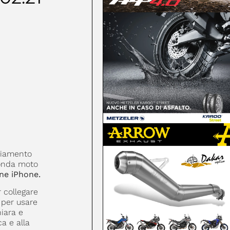
ggiamento
onda moto
ne iPhone.
r collegare
 per usare
hiara e
ca e alla