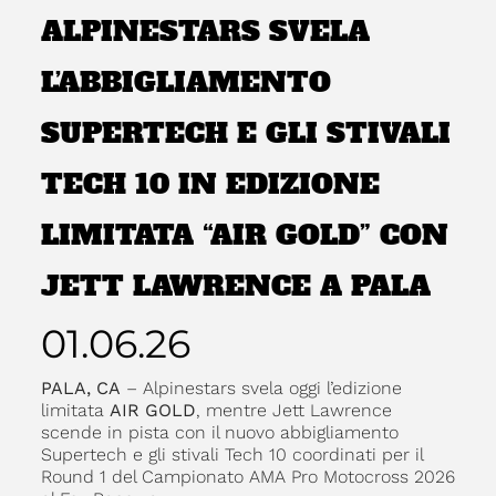
ALPINESTARS SVELA
L’ABBIGLIAMENTO
SUPERTECH E GLI STIVALI
TECH 10 IN EDIZIONE
LIMITATA “AIR GOLD” CON
JETT LAWRENCE A PALA
01.06.26
PALA, CA
– Alpinestars svela oggi l’edizione
limitata
AIR GOLD
, mentre Jett Lawrence
scende in pista con il nuovo abbigliamento
Supertech e gli stivali Tech 10 coordinati per il
Round 1 del Campionato AMA Pro Motocross 2026