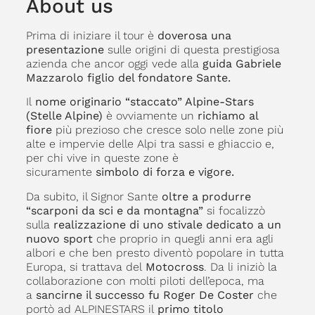
About us
Prima di iniziare il tour è
doverosa una
presentazione
sulle origini di questa prestigiosa
azienda che ancor oggi vede alla
guida Gabriele
Mazzarolo figlio del fondatore Sante.
Il
nome originario “staccato” Alpine-Stars
(Stelle Alpine)
è ovviamente un
richiamo al
fiore
più prezioso che cresce solo nelle zone più
alte e impervie delle Alpi tra sassi e ghiaccio e,
per chi vive in queste zone è
sicuramente
simbolo di forza e vigore.
Da subito, il Signor Sante
oltre a produrre
“scarponi da sci e da montagna”
si focalizzò
sulla
realizzazione di uno stivale dedicato a un
nuovo sport
che proprio in quegli anni era agli
albori e che ben presto diventò popolare in tutta
Europa, si trattava del
Motocross
. Da li iniziò la
collaborazione con molti piloti dell’epoca, ma
a
sancirne il successo fu Roger De Coster
che
portò ad ALPINESTARS il
primo titolo