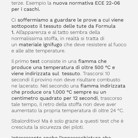
terze. Esempio la
nuova normativa ECE 22-06
per i caschi.
Ci
soffermiamo a guardare le prove a cui viene
sottoposto il tessuto delle tute da Formula
1.
All’apparenza e al tatto sembra della
normalissima stoffa, in realtà si tratta di
un
materiale ignifugo
che deve resistere al fuoco
e alle alte temperature.
Il primo
test
consiste in una
fiamma che
produce una temperatura di oltre 500 °C e
viene indirizzata sul tessuto
. Trascorsi 10
secondi il provino non deve risultare combusto
ne lacerato. Nel secondo una
fiamma indirizzata
che produce ora 1.000 °C sempre su un
centimetro quadrato per 12 secondi
, trascorso
tale tempo, il retro della stoffa non deve aver
aumentato la propria temperatura di oltre 24 °C.
Sbalorditivo! Ma è solo grazie a questi test che è
cresciuta la sicurezza dei piloti.
Interessante anche l’apparecchiatura che