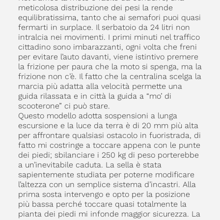
meticolosa distribuzione dei pesi la rende
equilibratissima, tanto che ai semafori puoi quasi
fermarti in surplace. Il serbatoio da 24 litri non
intralcia nei movimenti. I primi minuti nel traffico
cittadino sono imbarazzanti, ogni volta che freni
per evitare l’auto davanti, viene istintivo premere
la frizione per paura che la moto si spenga, ma la
frizione non c’è. Il fatto che la centralina scelga la
marcia più adatta alla velocità permette una
guida rilassata e in città la guida a “mo’ di
scooterone” ci può stare.
Questo modello adotta sospensioni a lunga
escursione e la luce da terra è di 20 mm più alta
per affrontare qualsiasi ostacolo in fuoristrada, di
fatto mi costringe a toccare appena con le punte
dei piedi; sbilanciare i 250 kg di peso porterebbe
a un’inevitabile caduta. La sella è stata
sapientemente studiata per poterne modificare
l’altezza con un semplice sistema d’incastri. Alla
prima sosta intervengo e opto per la posizione
più bassa perché toccare quasi totalmente la
pianta dei piedi mi infonde maggior sicurezza. La