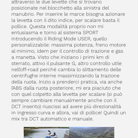
attraverso le due levette che si trovano
posizionate nel blocchetto alla sinistra del
manubrio. Per inserire le marce bisogna azionare
la levetta con il dito indice, per scalare basta il
pollice. Questa modalità proprio non mi
entusiasma e torno al sistema SPORT
introducendo il Riding Mode USER, quello
personalizzabile: massima potenza, freno motore
al minimo, idem per il controllo di trazione e gas
a manetta. Visto che iniziano i primi km di
sterrato, attivo il pulsante G, altro controllo utile
nell’off-road perché cambia lo slittamento delle
centrifughe interne massimizzando la trazione
della ruota. Inizio a prenderci pratica, via anche
l’ABS dalla ruota posteriore, mi era piaciuto che
con quel colpetto alla levetta per scalare (si può
sempre cambiare manualmente anche con il
DCT inserito) riuscissi ad avere più direzionalità
in ingresso curva e allora, vai di pollice! Quindi un
mix tra DCT automatico e manuale.