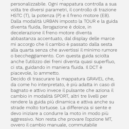
personalizzabile. Ogni mappatura controlla a sua
volta tre diversi parametri, il controllo di trazione
HSTC (T), la potenza (P) e il freno motore (EB).
Dalla modalità URBAN imposto la TOUR e la guida
diventa fluida, l’erogazione è dolce, in
decelerazione il freno motore diventa
abbastanza accentuato, dal display delle marce
mi accorgo che il cambio è passato dalla sesta
alla quarta senza che avvertissi il minimo rumore
o beccheggiamento. Con questa guida sciolta
anche l’utilizzo dei freni diventa quasi superfluo,
ci sta, guidando in maniera fluida. Il DCT è
piacevole, lo ammetto.
Decido di trascurare la mappatura GRAVEL che,
da come ho interpretato, è più adatta in caso di
bagnato e attivo invece il pulsante che aziona il
cambio in modalità SPORT, altri tre livelli per
rendere la guida più dinamica e attiva anche su
strade molto tortuose. La differenza si sente e
devo iniziare a condurre la moto in modo più
aggressivo. Non resta che provare l’opzione MT,
ovvero il cambio manuale, commutabile