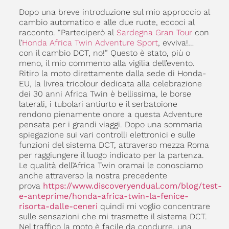
Dopo una breve introduzione sul mio approccio al
cambio automatico e alle due ruote, eccoci al
racconto. “Parteciperò al
Sardegna Gran Tour
con
l’
Honda Africa Twin Adventure Sport
, evviva!…
con il cambio DCT, no!” Questo è stato, più o
meno, il mio commento alla vigilia dell’evento.
Ritiro la moto direttamente dalla sede di Honda-
EU, la livrea tricolour dedicata alla celebrazione
dei 30 anni Africa Twin è bellissima, le borse
laterali, i tubolari antiurto e il serbatoione
rendono pienamente onore a questa Adventure
pensata per i grandi viaggi. Dopo una sommaria
spiegazione sui vari controlli elettronici e sulle
funzioni del sistema DCT, attraverso mezza Roma
per raggiungere il luogo indicato per la partenza.
Le qualità dell’Africa Twin oramai le conosciamo
anche attraverso la nostra precedente
prova
https://www.discoveryendual.com/blog/test-
e-anteprime/honda-africa-twin-la-fenice-
risorta-dalle-ceneri
quindi mi voglio concentrare
sulle sensazioni che mi trasmette il sistema DCT.
Nel traffico la moto è facile da condurre, una